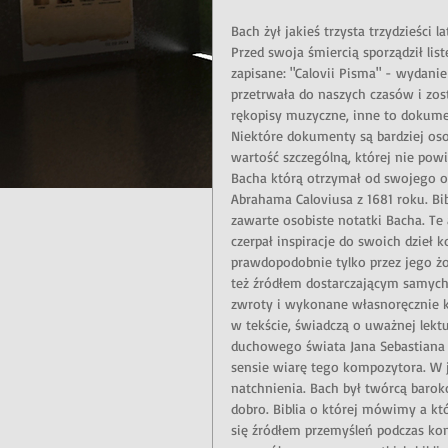
Bach żył jakieś trzysta trzydzieści l
Przed swoja śmiercią sporządził list
zapisane: "Calovii Pisma" - wydani
przetrwała do naszych czasów i zos
rękopisy muzyczne, inne to dokument
Niektóre dokumenty są bardziej osob
wartość szczególną, której nie powi
Bacha którą otrzymał od swojego oj
Abrahama Caloviusa z 1681 roku. Bib
zawarte osobiste notatki Bacha. Te
czerpał inspiracje do swoich dzieł
prawdopodobnie tylko przez jego żonę
też źródłem dostarczającym samych
zwroty i wykonane własnoręcznie k
w tekście, świadczą o uważnej lekt
duchowego świata Jana Sebastiana 
sensie wiarę tego kompozytora. W 
natchnienia. Bach był twórcą barok
dobro. Biblia o której mówimy a któ
się źródłem przemyśleń podczas ko