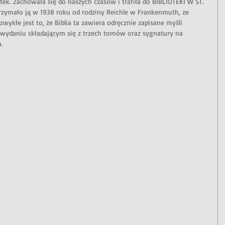
tek. Zachowała się do naszych czasów i trafiła do BIBLIOTEKI W ST. 
rzymało ją w 1938 roku od rodziny Reichle w Frankenmuth, ze 
zwykłe jest to, że Biblia ta zawiera odręcznie zapisane myśli 
ydaniu składającym się z trzech tomów oraz sygnatury na 
.