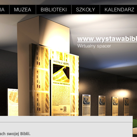
IA
MUZEA
BIBLIOTEKI
SZKOŁY
KALENDARZ
www.wystawabiblii
Wirtualny spacer
ch swojej Biblii.