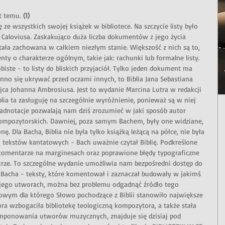
at temu. 
(1)
ę ze wszystkich swojej książek w bibliotece. Na szczycie listy było 
e Caloviusa. Zaskakująco duża liczba dokumentów z jego życia 
tała zachowana w całkiem niezłym stanie. Większość z nich są to, 
y o charakterze ogólnym, takie jak: rachunki lub formalne listy. 
iste - to listy do bliskich przyjaciół. Tylko jeden dokument ma 
nno się ukrywać przed oczami innych, to Biblia Jana Sebastiana 
ca Johanna Ambrosiusa. Jest to wydanie Marcina Lutra w redakcji 
lia ta zasługuję na szczególnie wyróżnienie, ponieważ są w niej 
 adnotacje pozwalają nam dziś zrozumieć w jaki sposób autor 
 kompozytorskich. Dawniej, poza samym Bachem, były one widziane, 
. Dla Bacha, Biblia nie była tylko książką leżącą na półce, nie była 
 tekstów kantatowych - Bach uważnie czytał Biblię. Podkreślone 
omentarze na marginesach oraz poprawione błędy typograficzne 
urze. To szczególne wydanie umożliwia nam bezpośredni dostęp do 
Bacha - teksty, które komentował i zaznaczał budowały w jakimś 
jego utworach, można bez problemu odgadnąć źródło tego 
owym dla którego Słowo pochodzące z Biblii stanowiło największe 
ra wzbogaciła bibliotekę teologiczną kompozytora, a także stała 
mponowania utworów muzycznych, znajduje się dzisiaj pod 