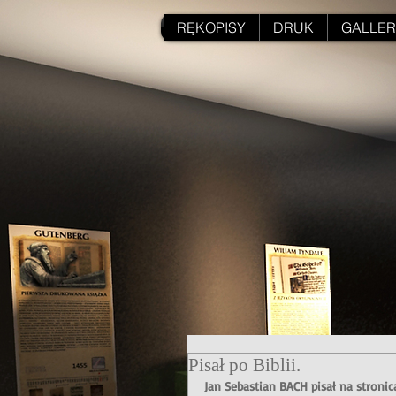
RĘKOPISY
DRUK
GALLER
Pisał po Biblii.
Jan Sebastian BACH pisał na stronica