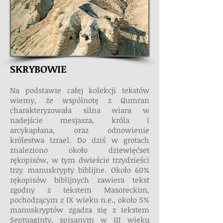
SKRYBOWIE
Na podstawie całej kolekcji tekstów
wiemy, że wspólnotę z Qumran
charakteryzowała silna wiara w
nadejście mesjasza, króla i
arcykapłana, oraz odnowienie
królestwa Izrael. Do dziś w grotach
znaleziono około dziewięćset
rękopisów, w tym dwieście trzydzieści
trzy manuskrypty biblijne. Około 60%
rękopisów biblijnych zawiera tekst
zgodny z tekstem Masoreckim,
pochodzącym z IX wieku n.e., około 5%
manuskryptów zgadza się z tekstem
Septuaginty, spisanym w III wieku