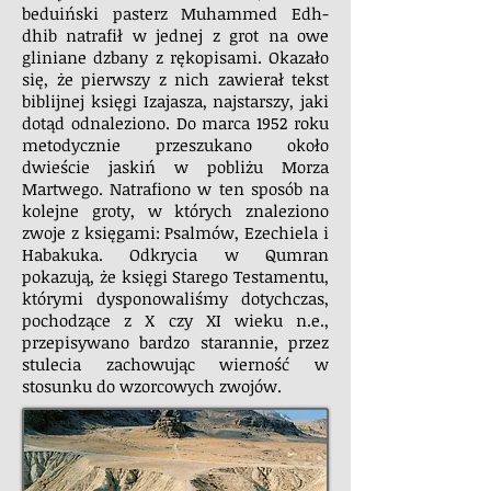
beduiński pasterz Muhammed Edh-
dhib natrafił w jednej z grot na owe
gliniane dzbany z rękopisami. Okazało
się, że pierwszy z nich zawierał tekst
biblijnej księgi Izajasza, najstarszy, jaki
dotąd odnaleziono. Do marca 1952 roku
metodycznie przeszukano około
dwieście jaskiń w pobliżu Morza
Martwego. Natrafiono w ten sposób na
kolejne groty, w których znaleziono
zwoje z księgami: Psalmów, Ezechiela i
Habakuka. Odkrycia w Qumran
pokazują, że księgi Starego Testamentu,
którymi dysponowaliśmy dotychczas,
pochodzące z X czy XI wieku n.e.,
przepisywano bardzo starannie, przez
stulecia zachowując wierność w
stosunku do wzorcowych zwojów.