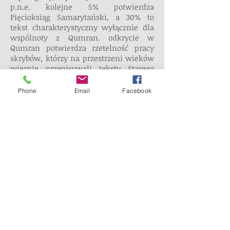
p.n.e. kolejne 5% potwierdza
Pięcioksiąg Samarytański, a 30% to
tekst charakterystyczny wyłącznie dla
wspólnoty z Qumran. odkrycie w
Qumran potwierdza rzetelność pracy
skrybów, którzy na przestrzeni wieków
wiernie przepisywali teksty Starego
Testamentu.
Phone
Email
Facebook