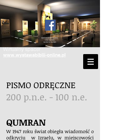
Wirtualny spacer
www.wystawabiblii-online.pl
PISMO ODRĘCZNE
200 p.n.e. - 100 n.e.
QUMRAN
W 1947 roku świat obiegła wiadomość o
odkryciu w Izraelu, w miejscowości