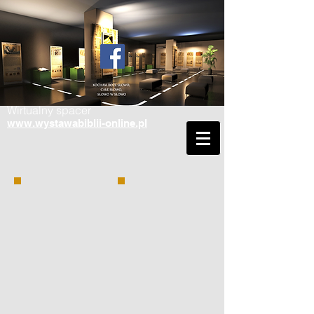
Wirtualny spacer
www.wystawabiblii-online.pl