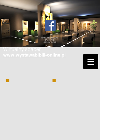
Wirtualny spacer
www.wystawabiblii-online.pl