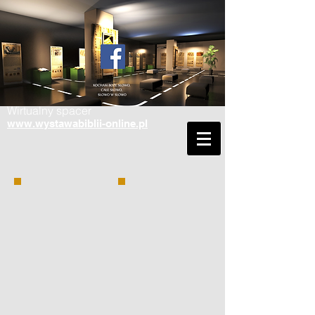
Wirtualny spacer
www.wystawabiblii-online.pl