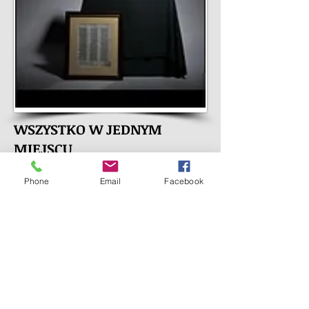
WSZYSTKO W JEDNYM
MIEJSCU
Księga która przetrwała wieki.
Phone
Email
Facebook
Całość jest zbiorem pierwszych wydań
reprezentujących każdą poszczególną
epokę,, w której Pismo Święte
odgrywało kluczową rolę i miało
wpływ na tych, do których dotarło w
postaci słowa przetłumaczonego na
języki narodowe.