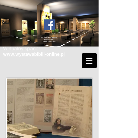
Wirtualny spacer
www.wystawabiblii-online.pl