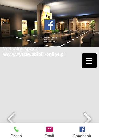
Wirtualny spacer
www.wystawabiblii-online.pl
Phone
Email
Facebook