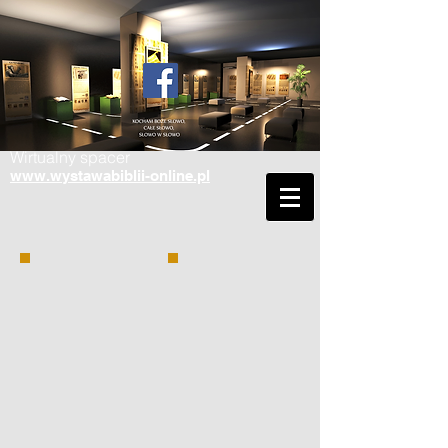
Wirtualny spacer
www.wystawabiblii-online.pl