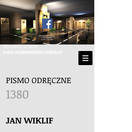
Wirtualny spacer
www.wystawabiblii-online.pl
PISMO ODRĘCZNE
1380
JAN WIKLIF