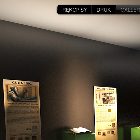
RĘKOPISY
DRUK
GALLER