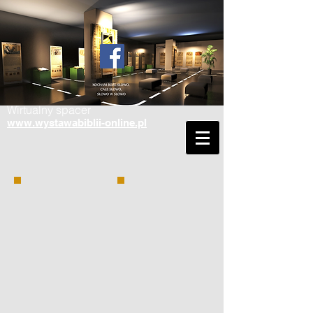
Wirtualny spacer
www.wystawabiblii-online.pl