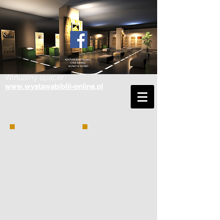
Wirtualny spacer
www.wystawabiblii-online.pl