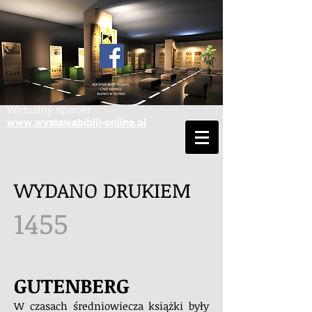
Wirtualny spacer
www.wystawabiblii-online.pl
WYDANO DRUKIEM
1455
GUTENBERG
W czasach średniowiecza książki były