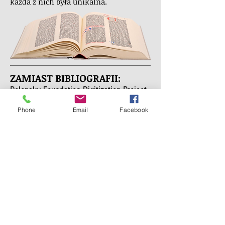
każda z nich była unikalna.
ZAMIAST BIBLIOGRAFII:
Polonsky Foundation Digitization Project
,
Phone
Email
Facebook
POWSTANIE BIBLII
Biblia została wydana w dwóch
tomach, w nakładzie stu
dziewięćdziesięciu sześciu
egzemplarzy. Do naszych czasów
przetrwało jedynie czterdzieści osiem
sztuk. Jedna z oryginalnych Biblii
Gutenberga znajduje się w Pelplinie,
w Polsce. Wynalazek druku stanowił