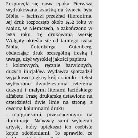
Rozpoczęła się nowa epoka. Pierwszą
wydrukowaną książką na świecie była
Biblia – łaciński przekład Hieronima.
Jej druk rozpoczęto około 1452 roku w
Mainz, w Niemczech, a zakończono w
1455 roku. Tę drukowaną wersję
Wulgaty określa się od tamtego czasu
Biblią Gutenberga. Gutenberg,
obdarzając druk szczególną troską i
uwagą, użył wysokiej jakości papieru
i kolorowych, ręcznie barwionych,
dużych inicjałów. Wydawca sporządził
wyjątkowo piękny krój czcionki – tekst
wytłoczono dwudziestoma czterema
dużymi
i małymi literami łacińskiego
alfabetu. Prasę drukarską ustawiono na
czterdzieści dwie linie na stronę, z
dwoma kolumnami druku
i marginesami, przeznaczonymi na
iluminacje. Nabywcy sami wybierali
artystę, który upiększał ich osobiste
kopie zdobieniami. To sprawiło, że