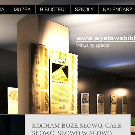
IA
MUZEA
BIBLIOTEKI
SZKOŁY
KALENDARZ
www.wystawabiblii
Wirtualny spacer
KOCHAM BOŻE SŁOWO, CAŁE
SŁOWO, SŁOWO W SŁOWO