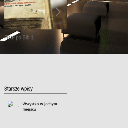
Pisał po Biblii.
KOCHAM BOŻE SŁOWO,
CAŁE SŁOWO, SŁOWO W
SŁOWO
Starsze wpisy
Wszystko w jednym
miejscu