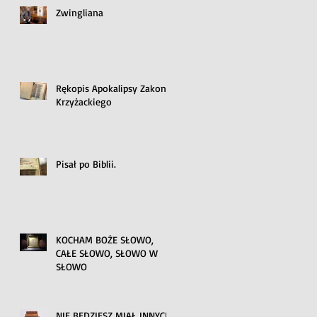
Zwingliana
Rękopis Apokalipsy Zakonu
Krzyżackiego
Pisał po Biblii.
KOCHAM BOŻE SŁOWO,
CAŁE SŁOWO, SŁOWO W
SŁOWO
NIE BĘDZIESZ MIAŁ INNYCH