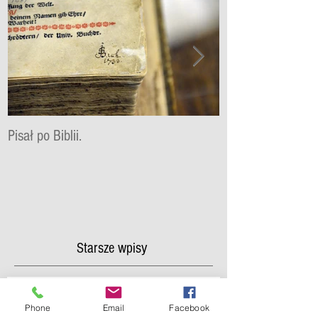
Pisał po Biblii.
KOCHAM BOŻE S
SŁOWO W SŁOW
Starsze wpisy
Phone
Email
Facebook
Wszystko w jednym miejscu