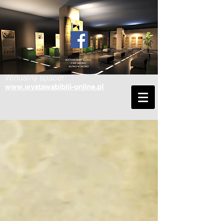
Wirtualny spacer
www.wystawabiblii-online.pl