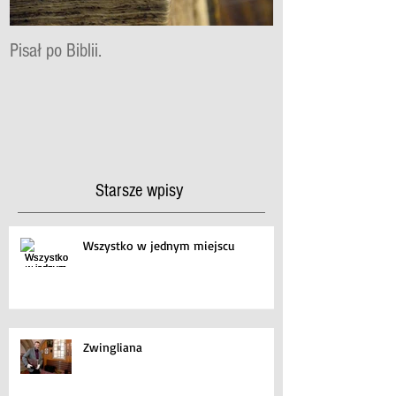
Pisał po Biblii.
KOCHAM BOŻE S
SŁOWO W SŁOW
Starsze wpisy
Wszystko w jednym miejscu
Zwingliana