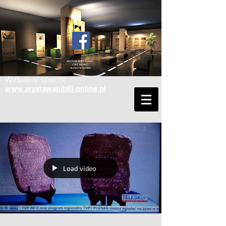
Wirtualny spacer
www.wystawabiblii-online.pl
Load video