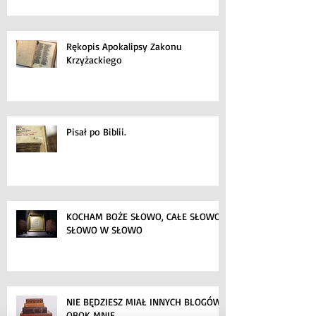
Rękopis Apokalipsy Zakonu
Krzyżackiego
Pisał po Biblii.
KOCHAM BOŻE SŁOWO, CAŁE SŁOWO,
SŁOWO W SŁOWO
NIE BĘDZIESZ MIAŁ INNYCH BLOGÓW
OBOK MNIE