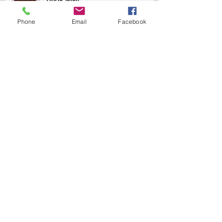
Phone
Email
Facebook
BÓG DAŁ SWOJE SŁOWO I NA PEWNO
GO DOTRZYMA
KALIGRAFIA SIĘ NIE PRZETERMINOWAŁA.
Archiwa
lne
wrzesień 2016
(1)
1 post
listopad 2015
(2)
2 posty
październik 2015
(1)
1 post