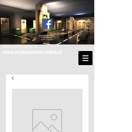
Wirtualny spacer
www.wystawabiblii-online.pl