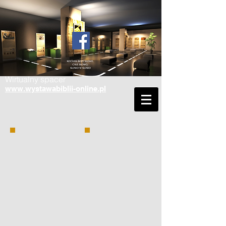
Wirtualny spacer
www.wystawabiblii-online.pl