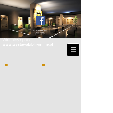
Wirtualny spacer
www.wystawabiblii-online.pl