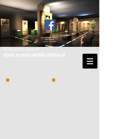
Wirtualny spacer
www.wystawabiblii-online.pl