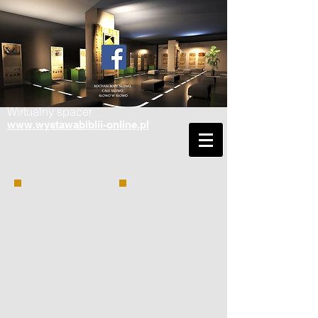
Wirtualny spacer
www.wystawabiblii-online.pl