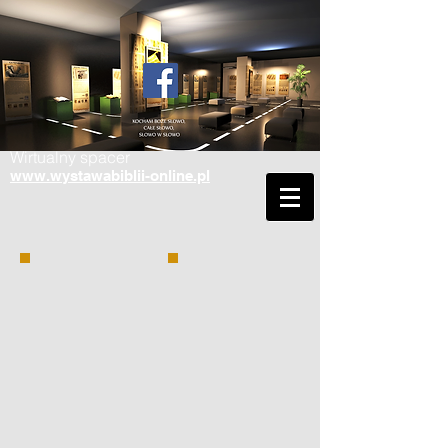
Wirtualny spacer
www.wystawabiblii-online.pl