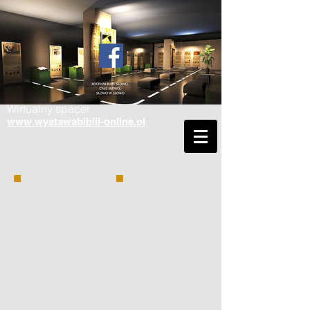
Wirtualny spacer
www.wystawabiblii-online.pl