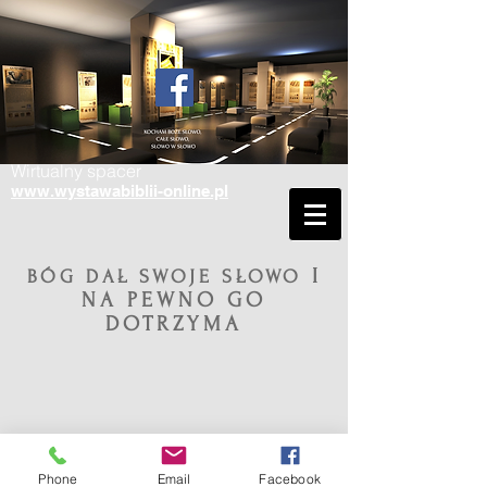
Wirtualny spacer
www.wystawabiblii-online.pl
I
BÓG DAŁ SWOJE SŁOWO
NA PEWNO GO
DOTRZYMA
Phone
Email
Facebook