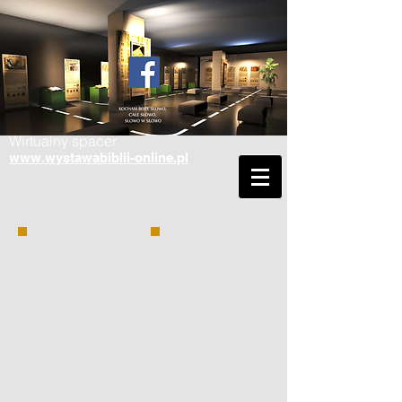
Wirtualny spacer
www.wystawabiblii-online.pl