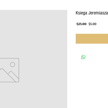
Ksiega Jeremiasza
Regular
Sale
 $25.00 
$5.00
Price
Price