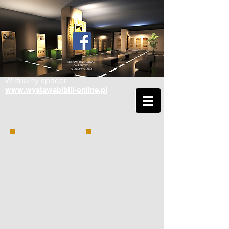
Wirtualny spacer
www.wystawabiblii-online.pl