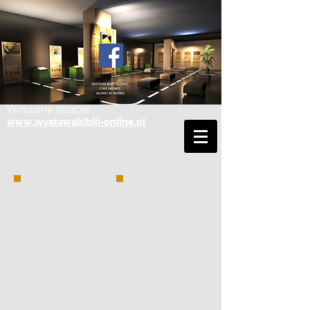
Wirtualny spacer
www.wystawabiblii-online.pl