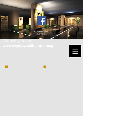
Wirtualny spacer
www.wystawabiblii-online.pl