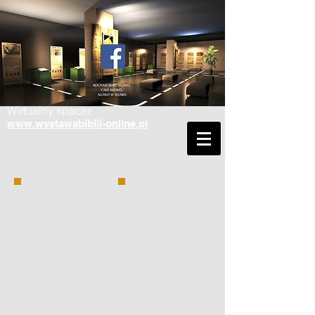
Wirtualny spacer
www.wystawabiblii-online.pl