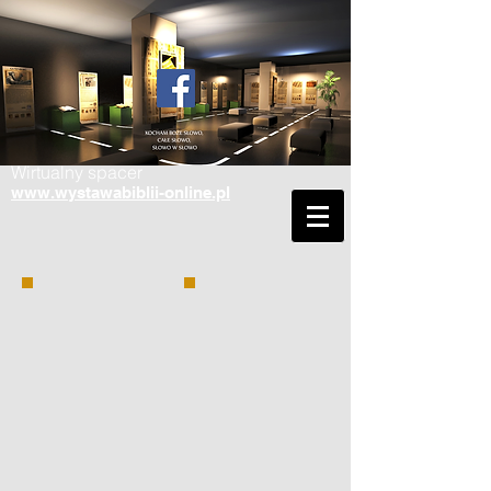
Wirtualny spacer
www.wystawabiblii-online.pl