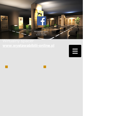
Wirtualny spacer
www.wystawabiblii-online.pl