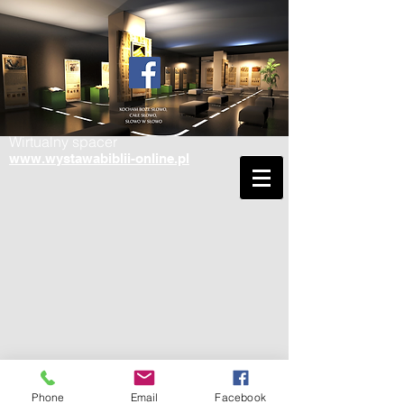
Wirtualny spacer
www.wystawabiblii-online.pl
Phone
Email
Facebook