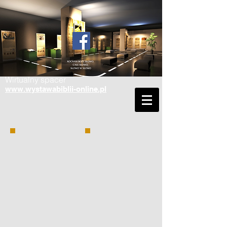
Wirtualny spacer
www.wystawabiblii-online.pl