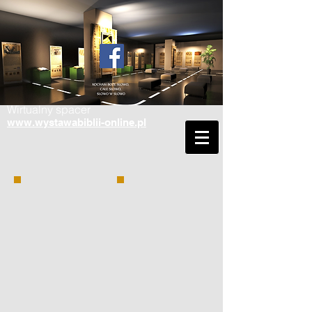
Wirtualny spacer
www.wystawabiblii-online.pl