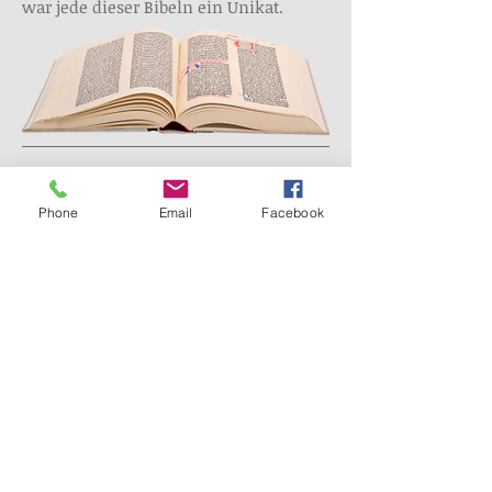
war jede dieser Bibeln ein Unikat.
STATT DER BIBLIOGRAPHIE:
Polonsky Foundation Digitization Project
,
Phone
Email
Facebook
Entstehung der Bibel
Die Bibel wurde in zwei Bänden
herausgegeben, in einer Auflage von
196 Exemplaren. Bis in unsere Zeit sind
nur 48 Bibeln erhalten geblieben. Eine
der originalen Gutenberg-Bibeln
befindet sich in Pelplin in Polen. Die
Erfindung des Buchdrucks war ein
Meilenstein, dank dem Gottes Wort
verbreitet werden konnte. Genau diese