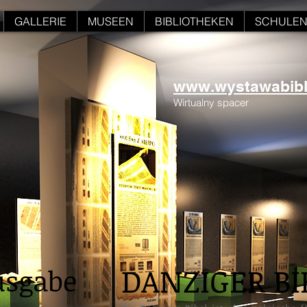
GALLERIE
MUSEEN
BIBLIOTHEKEN
SCHULE
www.wystawabiblii
Wirtualny spacer
DANZIGER BI
usgabe