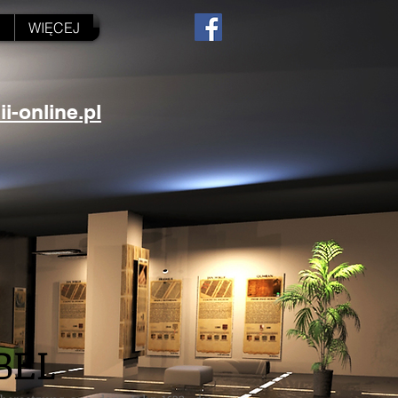
N
WIĘCEJ
-online.pl
BEL