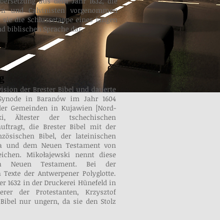
Übersetzung aus dem Jahr 1632, die
rn und Calvinisten vorgenommen
t sie die Schlussetappe eines langen
d biblischen Sprache dar.
g
ision der Brester Bibel und dauerte
r Synode in Baranów im Jahr 1604
 der Gemeinden in Kujawien [Nord-
i, Ältester der tschechischen
ftragt, die Brester Bibel mit der
nzösischen Bibel, der lateinischen
ata und dem Neuen Testament von
ichen. Mikołajewski nennt diese
m Neuen Testament. Bei der
 Texte der Antwerpener Polyglotte.
r 1632 in der Druckerei Hünefeld in
rer der Protestanten, Krzysztof
 Bibel nur ungern, da sie den Stolz