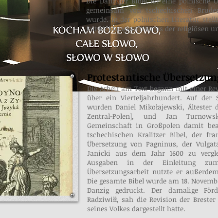
Die Danziger Bibel ist eine polnische 
gemeinsam von tschechischen Brüde
wurde. In der polnischen Literatur stell
Entwicklungszeitraums der religiösen un
Protestantische Übersetzun
Die Arbeit am Text begann mit einer Rev
über ein Vierteljahrhundert. Auf de
wurden Daniel Mikołajewski, Ältester
Zentral-Polen], und Jan Turnowsk
Gemeinschaft in Großpolen damit beau
tschechischen Kralitzer Bibel, der fra
Übersetzung von Pagninus, der Vulg
Janicki aus dem Jahr 1600 zu vergle
Ausgaben in der Einleitung zu
Übersetzungsarbeit nutzte er außerdem
Die gesamte Bibel wurde am 18. Novembe
Danzig gedruckt. Der damalige Förde
Radziwiłł, sah die Revision der Brester
seines Volkes dargestellt hatte.