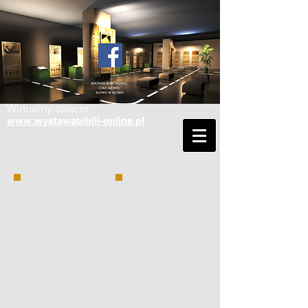
Wirtualny spacer
www.wystawabiblii-online.pl