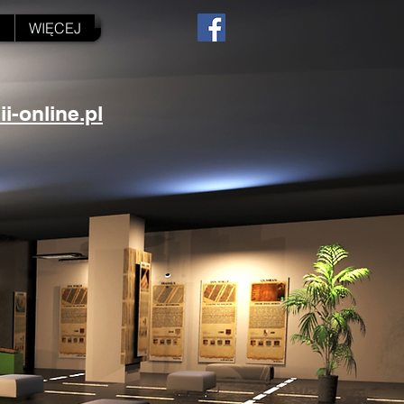
N
WIĘCEJ
-online.pl