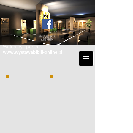
Wirtualny spacer
www.wystawabiblii-online.pl