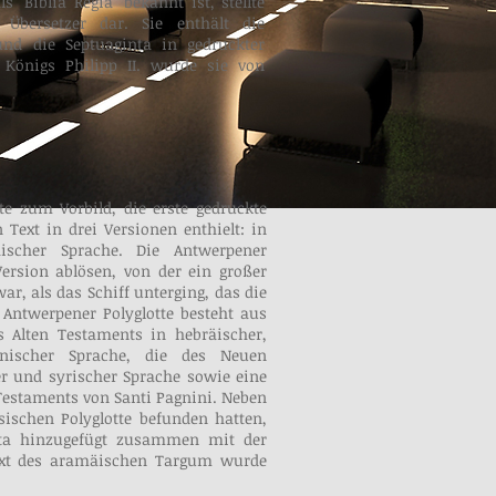
 "Biblia Regia" bekannt ist, stellte
 Übersetzer dar. Sie enthält die
 und die Septuaginta in gedruckter
 Königs Philipp II. wurde sie von
te zum Vorbild, die erste gedruckte
 Text in drei Versionen enthielt: in
hischer Sprache. Die Antwerpener
Version ablösen, von der ein großer
ar, als das Schiff unterging, das die
e Antwerpener Polyglotte besteht aus
s Alten Testaments in hebräischer,
inischer Sprache, die des Neuen
er und syrischer Sprache sowie eine
Testaments von Santi Pagnini. Neben
sischen Polyglotte befunden hatten,
tta hinzugefügt zusammen mit der
Text des aramäischen Targum wurde