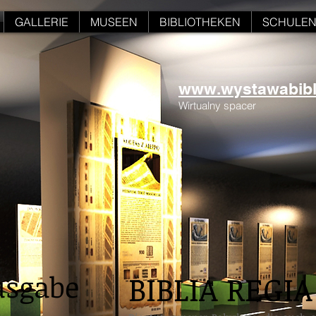
GALLERIE
MUSEEN
BIBLIOTHEKEN
SCHULE
www.wystawabiblii
Wirtualny spacer
usgabe
BIBLIA REGIA