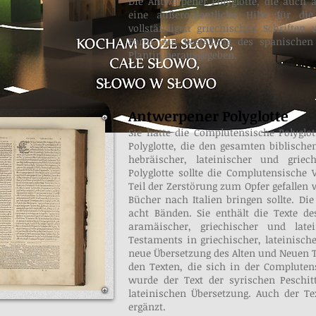
Die Antwerpener Polyglotte, die auch als
eine außerordentliche Hilfe für die
vollständigen griechischen Schriften
Form. Auf Bestellung des spanischen
Plantin herausgegeben.
Antwerpener Polyglotte
Sie hatte die Complutensische Polyglot
Polyglotte, die den gesamten biblischen
hebräischer, lateinischer und griec
Polyglotte sollte die Complutensische 
Teil der Zerstörung zum Opfer gefallen w
Bücher nach Italien bringen sollte. Di
acht Bänden. Sie enthält die Texte de
aramäischer, griechischer und late
Testaments in griechischer, lateinisch
neue Übersetzung des Alten und Neuen 
den Texten, die sich in der Compluten
wurde der Text der syrischen Peschi
lateinischen Übersetzung. Auch der 
ergänzt.