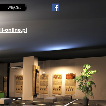
N
WIĘCEJ
-online.pl