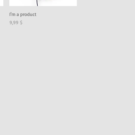
Schnellansicht
I'm a product
Preis
9,99 $