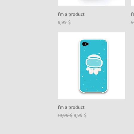
Schnellansicht
I'm a product
I
Preis
S
9,99 $
9
Schnellansicht
I'm a product
Standardpreis
Sale-Preis
19,99 $
9,99 $