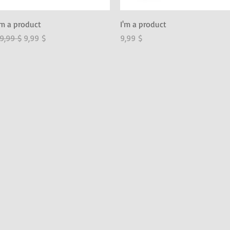
Schnellansicht
Schnellansicht
'm a product
I'm a product
tandardpreis
Sale-Preis
Preis
9,99 $
9,99 $
9,99 $