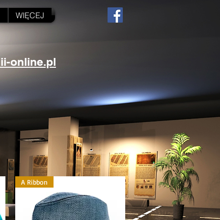
N
WIĘCEJ
-online.pl
A Ribbon