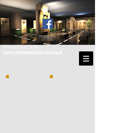
Wirtualny spacer
www.wystawabiblii-online.pl