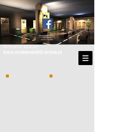
Wirtualny spacer
www.wystawabiblii-online.pl