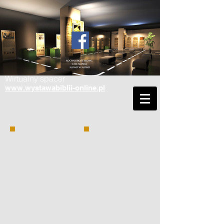
Wirtualny spacer
www.wystawabiblii-online.pl