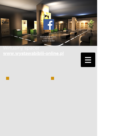
Wirtualny spacer
www.wystawabiblii-online.pl