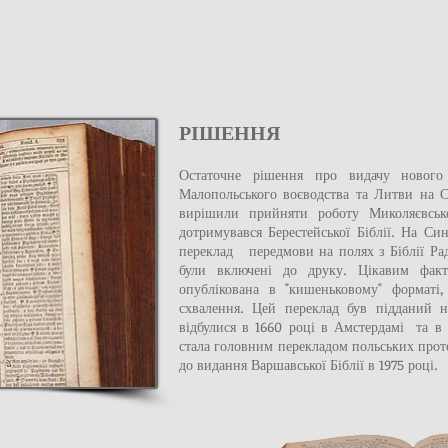
РІШЕННЯ
Остаточне рішення про видачу нового
Малопольського воєводства та Литви на 
вирішили прийняти роботу Миколяєвськ
дотримувався Берестейської Біблії. На С
переклад передмови на полях з Біблії Ра
були включені до друку. Цікавим факт
опублікована в "кишеньковому" форматі,
схвалення. Цей переклад був підданий 
відбулися в 1660 році в Амстердамі та в 1
стала головним перекладом польських прот
до видання Варшавської Біблії в 1975 році.