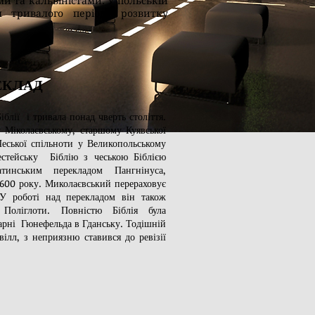
 та кальвіністами. У польській
я тривалого періоду розвитку
ЕКЛАД
блії і тривала понад чверть століття.
 Міколаєвському, старшому Куявської
еської спільноти у Великопольському
рестейську Біблію з чеською Біблією
тинським перекладом Пангнінуса,
600 року. Миколаєвський перераховує
 У роботі над перекладом він також
 Поліглоти. Повністю Біблія була
арні Гюнефельда в Гданську. Тодішній
ілл, з неприязню ставився до ревізії