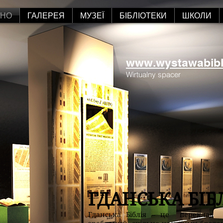
АНО
ГАЛЕРЕЯ
МУЗЕЇ
БІБЛІОТЕКИ
ШКОЛИ
www.wystawabiblii
Wirtualny spacer
ГДАНСЬКА БІБ
Гданська Біблія – це переклад