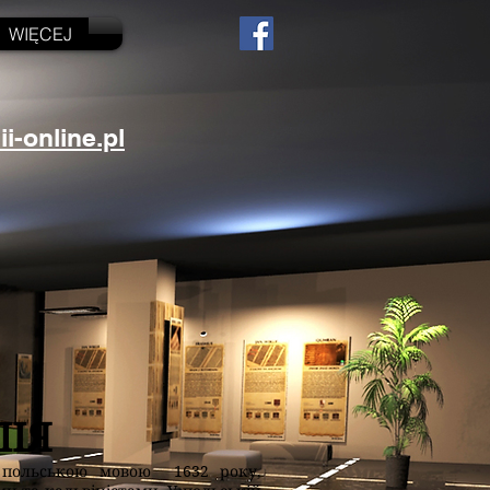
WIĘCEJ
-online.pl
ЛІЯ
 польською мовою 1632 року,