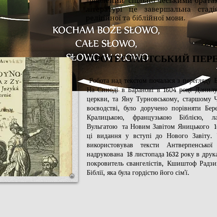
зроблений спільно чеськими братами
літературі це завершальна стаді
релігійної та біблійної мови.
ПРОТЕСТАНТСЬКИЙ ПЕР
Робота над текстом почалася з перегляду Бі
На Синоді в Баранові в 1604 році Данилу
церкви, та Яну Турновському, старшому Ч
воєводстві, було доручено порівняти Бе
Кралицькою, французькою Біблією, ла
Вульгатою та Новим Завітом Яницького 1
ці видання у вступі до Нового Завіту.
використовував тексти Антверпенської
надрукована 18 листопада 1632 року в друк
покровитель євангелістів, Кшиштоф Радзив
Біблії, яка була гордістю його сім'ї.