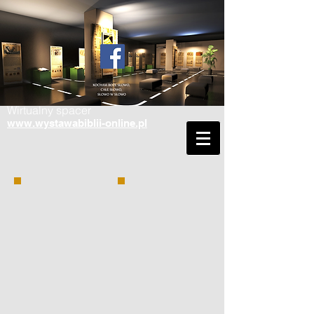
Wirtualny spacer
www.wystawabiblii-online.pl