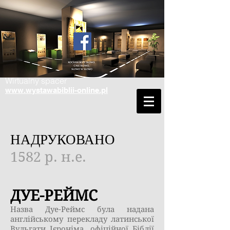
Wirtualny spacer
www.wystawabiblii-online.pl
НАДРУКОВАНО
1582 р. н.е.
ДУЕ-РЕЙМС
Назва Дуе-Реймс була надана
англійському перекладу латинської
Вульгати Ієроніма, офіційної Біблії