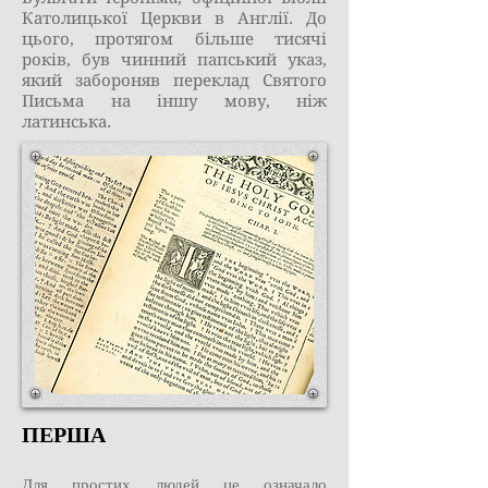
Католицької Церкви в Англії. До
цього, протягом більше тисячі
років, був чинний папський указ,
який забороняв переклад Святого
Письма на іншу мову, ніж
латинська.
ПЕРША
Для простих людей це означало