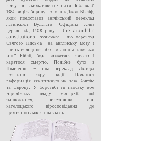
відсутність можливості читати Біблію. У
1384 році заборону порушив Джон Вікліф,
який представив англійський переклад
латинської Вульгати. Офіційна заява
церкви від 1408 року - the arundel`s
constitutions- зазначала, що переклад
Святого Письма на англійську мову і
навіть володіння або читання англійської
копії Біблії, буде вважатися єрессю і
каратися смертю. Подібне було в
Німеччині – там переклад Лютера
розпалив іскру надії. Почалася
реформація, яка вплинула на всю Англію
та Європу. У боротьбі за папську або
королівську владу монархії, які
змінювалися, переходили від
католицького віросповідання до
протестантського і навпаки.