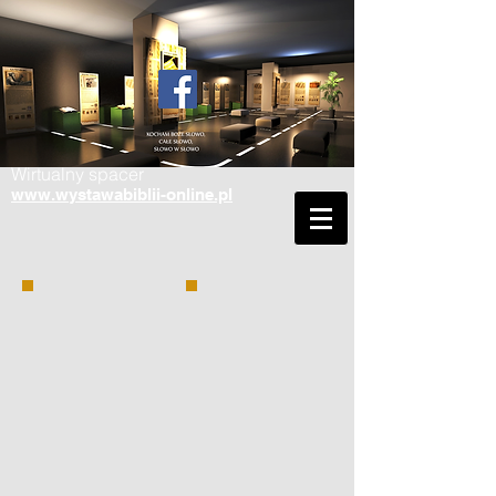
Wirtualny spacer
www.wystawabiblii-online.pl